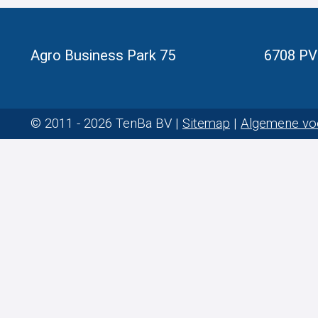
Agro Business Park 75
6708 PV
© 2011 - 2026 TenBa BV |
Sitemap
|
Algemene vo