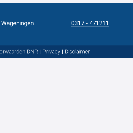
 Wageningen
0317 - 471211
orwaarden DNR
|
Privacy
|
Disclaimer